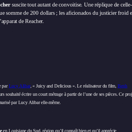
cher
suscite tout autant de convoitise. Une réplique de celle-
ue somme de 200 dollars ; les aficionados du justicier froid e
l’apparat de Reacher.
e par
Lucy Alibar
, « Juicy and Delicious ». Le réalisateur du film,
Benh
ours souhaité écrire un court métrage à partir de l’une de ses pièces. Ce proj
narisé par Lucy Alibar elle-même.
e
en Louisiane du Sud, région qu’il connaît bien et qu’il apprécie