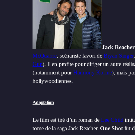
Jack Reacher
McQuarrie
, scénariste favori de
Bryan Singer
Gun
). Il en profite pour diriger un autre réal
(notamment pour
Harmony Korine
), mais pa
hollywoodiennes.
Adaptation
Le film est tiré d’un roman de
Lee Child
intit
tome de la saga Jack Reacher.
One Shot
fut d