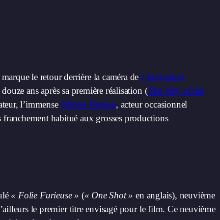
marque le retour derrière la caméra de
Christopher
, douze ans après sa première réalisation (
The Way of the
isateur, l’immense
Werner Herzog
, acteur occasionnel
s franchement habitué aux grosses productions
ulé
« Folie Furieuse »
(
« One Shot »
en anglais), neuvième
’ailleurs le premier titre envisagé pour le film. Ce neuvième