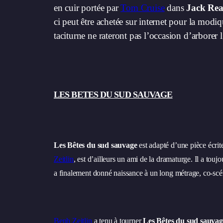
en cuir portée par
Tom Cruise
dans
Jack Rea
ci peut être achetée sur internet pour la modiq
taciturne ne rateront pas l’occasion d’arborer 
LES BETES DU SUD SAUVAGE
Les Bêtes du sud sauvage
est adapté d’une pièce écrit
Zeitlin
, est d’ailleurs un ami de la dramaturge. Il a touj
a finalement donné naissance à un long métrage, co-scé
Benh Zeitlin
a tenu à tourner
Les Bêtes du sud sauvag