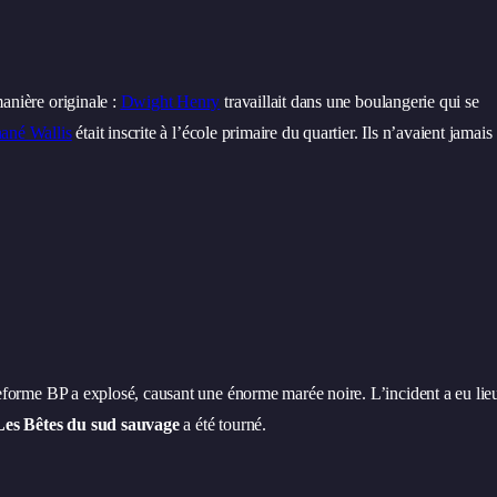
anière originale :
Dwight Henry
travaillait dans une boulangerie qui se
ané Wallis
était inscrite à l’école primaire du quartier. Ils n’avaient jamais
ateforme BP a explosé, causant une énorme marée noire. L’incident a eu lie
Les Bêtes du sud sauvage
a été tourné.