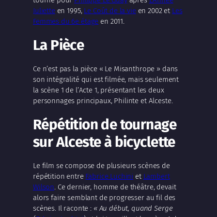
Juliette
en 1995,
Le Coût de la vie
en 2002 et
Les
Femmes du 6e étage
en 2011.
La Pièce
Ce n’est pas la pièce « Le Misanthrope » dans
son intégralité qui est filmée, mais seulement
la scène 1 de l’Acte 1, présentant les deux
personnages principaux, Philinte et Alceste.
Répétition
de tournage
sur Alceste à bicyclette
Le film se compose de plusieurs scènes de
répétition entre
Fabrice Luchini
et
Lambert
Wilson
. Ce dernier, homme de théâtre, devait
alors faire semblant de progresser au fil des
scènes. Il raconte :
« Au début, quand Serge