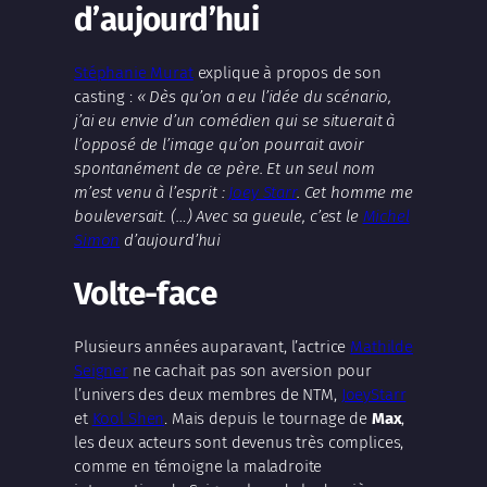
d’aujourd’hui
Stéphanie Murat
explique à propos de son
casting :
« Dès qu’on a eu l’idée du scénario,
j’ai eu envie d’un comédien qui se situerait à
l’opposé de l’image qu’on pourrait avoir
spontanément de ce père. Et un seul nom
m’est venu à l’esprit :
Joey Starr
. Cet homme me
bouleversait. (…) Avec sa gueule, c’est le
Michel
Simon
d’aujourd’hui
Volte-face
Plusieurs années auparavant, l’actrice
Mathilde
Seigner
ne cachait pas son aversion pour
l’univers des deux membres de NTM,
JoeyStarr
et
Kool Shen
. Mais depuis le tournage de
Max
,
les deux acteurs sont devenus très complices,
comme en témoigne la maladroite