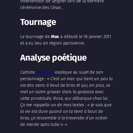
intervention de Seigner lors de la dernière
cérémonie des César…
Tournage
Le tournage de
Max
a débuté le 16 janvier 2011
et a eu lieu en région parisienne.
Analyse poétique
L’artiste
JoeyStarr
explique au sujet de son
personnage :
« C’est un mec qui tient un peu la
vie des siens à bout de bras et qui, en plus, se
met un autre gravier dans la godasse avec
cette prostituée, Rose, qui débarque chez lui.
Ça me rappelle un de mes textes : « Je sais que
la vie est dure quand on la tient à bout de
bras, ça ressemble à la traversée d’un océan
de merde sans tuba ». »