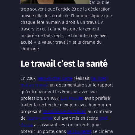
On oublie
trop souvent que l’article 23 de la déclaration
universelle des droits de l’homme stipule que
chaque être humain a droit à un travail. A
travers le récit d’une histoire largement
inspirée de faits réels, ce film interroge avec
acuité « la valeur travail » et le drame du
chômage.
Le travail c’est la santé
En 2007,
Jean-Michel Carré
réalisait
J’ai (très)
mal au travail
, un documentaire sur le rapport
qu’entretiennent les Français avec leur
profession. En 1987,
Luc Moullet
avait préféré
traiter la recherche d’emploi avec humour en
proposant
La Comédie du travail
, au contraire
de
Costa-Gavras
qui avait mis en scène
José
Garcia
assassinant ses concurrents pour
obtenir un poste, dans
Le Couperet
. Le cinéma