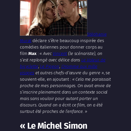
Stéphanie
Murat
déclare s’être beaucoup inspirée des
comédies italiennes pour donner corps au
film
Max
:
« Avec
Vincent
(le scénariste), on
s’est replongé avec délice dans
Le Voleur de
bicyclette
,
Le Pigeon
,
L’Homme aux mille
visages
et autres chefs-d’œuvre du genre »
, se
souvient-elle, en ajoutant :
« Cela me paraissait
proche de mes personnages. On avait envie de
s’inscrire pleinement dans un contexte social
mais sans vouloir pour autant porter un
discours. Quand on a écrit ce film, on a été
surtout été proches de l’enfance. »
« Le Michel Simon