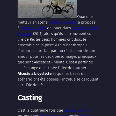
Quand le
metteur en scène
Philippe Le Guay
a proposé
à
Fabrice Luchini
de jouer dans
Les Femmes du
6e étage
(2011), alors qu’ils se trouvaient sur
l’Ile de Ré, les deux hommes ont discuté
ensemble de la pièce « Le Misanthrope ».
L’acteur a alors fait part au réalisateur de son
amour pour les deux personnages principaux
que sont Alceste et Philinte. C’est à partir de
cet échange qu’est née l’idée de tourner
Alceste à bicyclette
et que les bases du
scénario ont été posées, l’intrigue se déroulant
sur… l’Ile de Ré.
Casting
C’est la quatrième fois que
Fabrice Luchini
tourne pour
Philippe Le Guay
après
L’Année