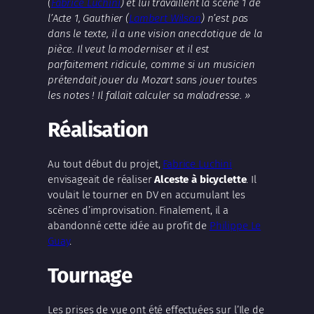
(
Fabrice Luchini
) et lui travaillent la scène 1 de
l’Acte 1, Gauthier (
Lambert Wilson
) n’est pas
dans le texte, il a une vision anecdotique de la
pièce. Il veut la moderniser et il est
parfaitement ridicule, comme si un musicien
prétendait jouer du Mozart sans jouer toutes
les notes ! Il fallait calculer sa maladresse. »
Réalisation
Au tout début du projet,
Fabrice Luchini
envisageait de réaliser
Alceste à bicyclette
. Il
voulait le tourner en DV en accumulant les
scènes d’improvisation. Finalement, il a
abandonné cette idée au profit de
Philippe Le
Guay
.
Tournage
Les prises de vue ont été effectuées sur l’Ile de