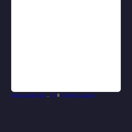
Page précédente
1
…
6
7
8
9
10
Page suivante