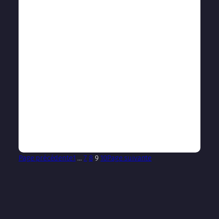
Page précédente
1
…
7
8
9
10
Page suivante