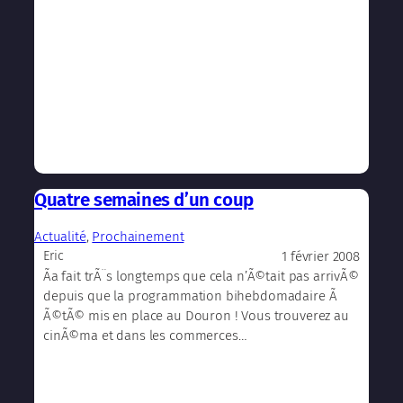
Quatre semaines d’un coup
Actualité
, 
Prochainement
1 février 2008
Eric
Ãa fait trÃ¨s longtemps que cela n’Ã©tait pas arrivÃ©
depuis que la programmation bihebdomadaire Ã
Ã©tÃ© mis en place au Douron ! Vous trouverez au
cinÃ©ma et dans les commerces…