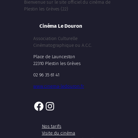
Bienvenue sur le site officiel du cinéma de
Plestin les Grèves (22)
Cinéma Le Douron
Association Culturelle
Cinématographique ou A.C.C.
Place de Launceston
22310 Plestin les Grèves
02 96 35 61 41
www.cinema-ledouron.fr
Facebook
Instagram
Nos tarifs
Visite du cinéma