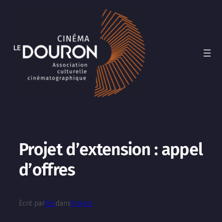
Aller
au
contenu
Projet d’extension : appel
d’offres
Écrit par
Eric
dans
Projets