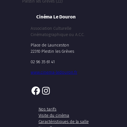
Plestin les Grèves (22)
Cinéma Le Douron
Association Culturelle
Cinématographique ou A.C.C.
Place de Launceston
22310 Plestin les Grèves
02 96 35 61 41
www.cinema-ledouron.fr
Facebook
Instagram
Nos tarifs
Visite du cinéma
Caractéristiques de la salle