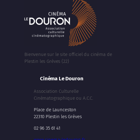
Bienvenue sur le site officiel du cinéma de
Plestin les Grèves (22)
Cinéma Le Douron
Association Culturelle
Cinématographique ou A.C.C.
Place de Launceston
22310 Plestin les Grèves
02 96 35 61 41
www.cinema-ledouron.fr