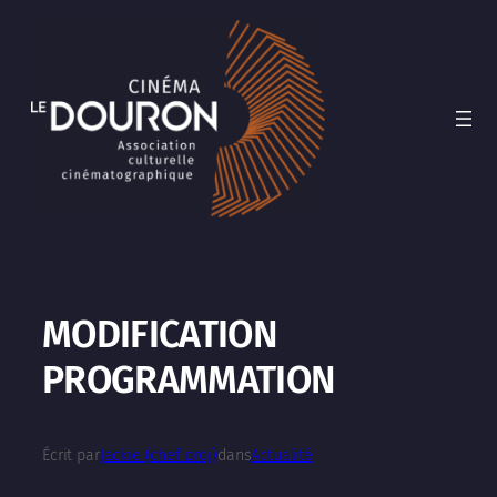
Aller
au
contenu
MODIFICATION
PROGRAMMATION
Écrit par
Jackie (chef proj)
dans
Actualité