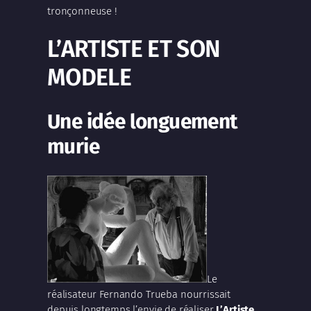
tronçonneuse !
L’ARTISTE ET SON
MODELE
Une idée longuement
murie
Le
réalisateur
Fernando Trueba
nourrissait
depuis longtemps l’envie de réaliser
L’Artiste