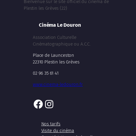
Bienvenue sur le site officiel du cinéma de
Plestin les Grèves (22)
Cinéma Le Douron
Association Culturelle
Cinématographique ou A.C.C.
Place de Launceston
22310 Plestin les Grèves
02 96 35 61 41
www.cinema-ledouron.fr
Facebook
Instagram
Nos tarifs
Visite du cinéma