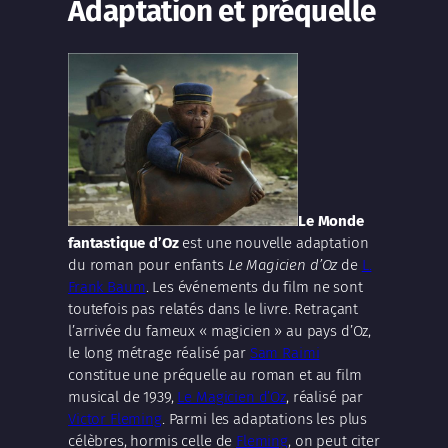
Adaptation et préquelle
Le Monde
fantastique d’Oz
est une nouvelle adaptation
du roman pour enfants
Le Magicien d’Oz
de
L.
Frank Baum
. Les événements du film ne sont
toutefois pas relatés dans le livre. Retraçant
l’arrivée du fameux « magicien » au pays d’Oz,
le long métrage réalisé par
Sam Raimi
constitue une préquelle au roman et au film
musical de 1939,
Le Magicien d’Oz
, réalisé par
Victor Fleming
. Parmi les adaptations les plus
célèbres, hormis celle de
Fleming
, on peut citer