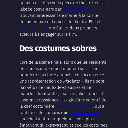
quant à elle déjà vu la pièce de théâtre, et s’est
laissée convaincre par
Dustin Hoffman
,
trouvant intéressant de marier à la fois le
documentaire et la pièce de théâtre. Elle et
Tom Courtenay
ont été les deux premiers
acteurs à s’engager sur le film.
Des costumes sobres
Lors de la scène finale, alors que les résidents
de la maison de repos montent sur scène
pour leur spectacle annuel – en l’occurrence,
une représentation de
Rigoletto
– ils ne sont
pas vêtus de hauts-de-chausses et de
manches bouffantes, mais de jolies robes et
costumes classiques. Il s’agit d’une volonté de
la chef costumière
Odile Dicks-Mireaux
, qui a
tout de suite compris que
Dustin Hoffman
cherchait à obtenir quelque chose plus
émouvant qu’extravagant, et que les costumes