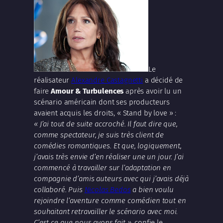
Le
réalisateur
Alexandre Castagnetti
a décidé de
faire
Amour & Turbulences
après avoir lu un
scénario américain dont ses producteurs
avaient acquis les droits, « Stand by love » :
« J’ai tout de suite accroché. Il faut dire que,
comme spectateur, je suis très client de
comédies romantiques. Et que, logiquement,
j’avais très envie d’en réaliser une un jour. J’ai
commencé à travailler sur l’adaptation en
compagnie d’amis auteurs avec qui j’avais déjà
collaboré. Puis
Nicolas Bedos
a bien voulu
rejoindre l’aventure comme comédien tout en
souhaitant retravailler le scénario avec moi.
C’est ce que nous avons fait »
, confie le