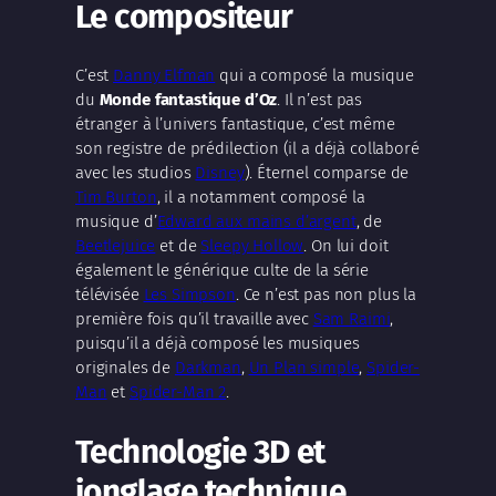
Le compositeur
C’est
Danny Elfman
qui a composé la musique
du
Monde fantastique d’Oz
. Il n’est pas
étranger à l’univers fantastique, c’est même
son registre de prédilection (il a déjà collaboré
avec les studios
Disney
). Éternel comparse de
Tim Burton
, il a notamment composé la
musique d’
Edward aux mains d’argent
, de
Beetlejuice
et de
Sleepy Hollow
. On lui doit
également le générique culte de la série
télévisée
Les Simpson
. Ce n’est pas non plus la
première fois qu’il travaille avec
Sam Raimi
,
puisqu’il a déjà composé les musiques
originales de
Darkman
,
Un Plan simple
,
Spider-
Man
et
Spider-Man 2
.
Technologie 3D et
jonglage technique