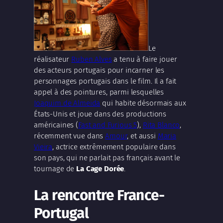
Le
réalisateur
Ruben Alves
a tenu à faire jouer
des acteurs portugais pour incarner les
personnages portugais dans le film. Il a fait
appel à des pointures, parmi lesquelles
Joaquim de Almeida
qui habite désormais aux
États-Unis et joue dans des productions
américaines (
Fast and Furious 5
),
Rita Blanco
,
récemment vue dans
Amour
, et aussi
Maria
Vieira
, actrice extrêmement populaire dans
son pays, qui ne parlait pas français avant le
tournage de
La Cage Dorée
.
La rencontre France-
Portugal