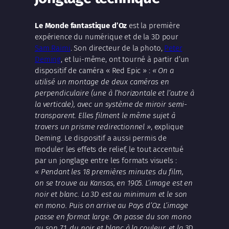
Le Monde fantastique d’Oz
est la première
expérience du numérique et de la 3D pour
Sam Raimi
. Son directeur de la photo,
Peter
Deming
, et lui-même, ont tourné à partir d’un
dispositif de caméra « Red Epic » :
« On a
utilisé un montage de deux caméras en
perpendiculaire (une à l’horizontale et l’autre à
la verticale), avec un système de miroir semi-
transparent. Elles filment le même sujet à
travers un prisme redirectionnel »
, explique
Deming. Le dispositif a aussi permis de
moduler les effets de relief, le tout accentué
par un jonglage entre les formats visuels :
« Pendant les 18 premières minutes du film,
on se trouve au Kansas, en 1905. L’image est en
noir et blanc. La 3D est au minimum et le son
en mono. Puis on arrive au Pays d’Oz. L’image
passe en format large. On passe du son mono
au son 7.1, du noir et blanc à la couleur, et la 3D