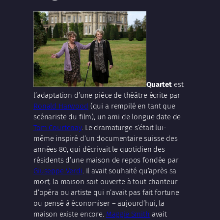
Quartet
est
l’adaptation d’une pièce de théâtre écrite par
Ronald Harwood
(qui a rempilé en tant que
scénariste du film), un ami de longue date de
Tom Courtenay
. Le dramaturge s’était lui-
même inspiré d’un documentaire suisse des
années 80, qui décrivait le quotidien des
résidents d’une maison de repos fondée par
Giuseppe Verdi
. Il avait souhaité qu’après sa
mort, la maison soit ouverte à tout chanteur
d’opéra ou artiste qui n’avait pas fait fortune
ou pensé à économiser – aujourd’hui, la
maison existe encore.
Maggie Smith
avait