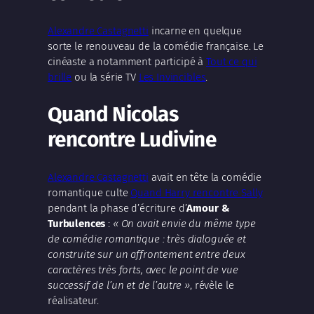
Alexandre Castagnetti
incarne en quelque
sorte le renouveau de la comédie française. Le
cinéaste a notamment participé à
Tout ce qui
brille
ou la série TV
Les Invincibles
.
Quand Nicolas
rencontre Ludivine
Alexandre Castagnetti
avait en tête la comédie
romantique culte
Quand Harry rencontre Sally
pendant la phase d’écriture d’
Amour &
Turbulences
:
« On avait envie du même type
de comédie romantique : très dialoguée et
construite sur un affrontement entre deux
caractères très forts, avec le point de vue
successif de l’un et de l’autre »
, révèle le
réalisateur.