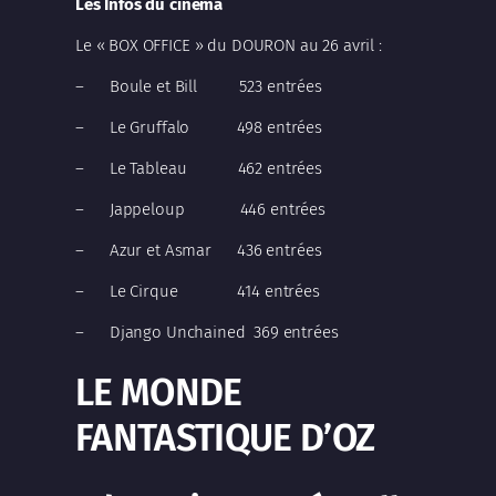
Les Infos du cinéma
Le « BOX OFFICE » du DOURON au 26 avril :
– Boule et Bill 523 entrées
– Le Gruffalo 498 entrées
– Le Tableau 462 entrées
– Jappeloup 446 entrées
– Azur et Asmar 436 entrées
– Le Cirque 414 entrées
– Django Unchained 369 entrées
LE MONDE
FANTASTIQUE D’OZ