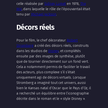
celle réalisée par
Sidney Lumet
en 1978,
The
Wiz
, dans laquelle le rôle de l’épouvantail était
tenu par
Michael Jackson
.
Décors réels
Pour le film, le chef décorateur
Robert
Stromberg
a créé des décors réels, construits
dans les studios de
Disney
, et complétés
ensuite par des images de synthèse, plutôt
que de tourner directement sur un fond vert.
Cela a notamment permis de faciliter le travail
des acteurs, plus complexe s’il s’était
uniquement agi de décors virtuels. Lorsque
Stromberg a imaginé tout cet univers, aussi
bien le Kansas natal d’Oscar que le Pays d’Oz, il
a recherché un équilibre entre l’iconographie
décrite dans le roman et le « style Disney ».