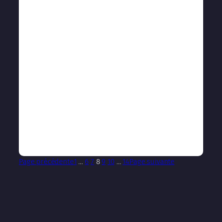
Page précédente
1
…
6
7
8
9
10
…
14
Page suivante